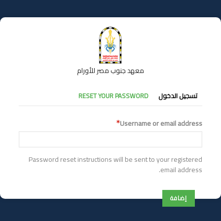
تجاوز
إلى
المحتوى
الرئيسي
معهد جنوب مصر للأورام
التبويبات
تسجيل الدخول
RESET YOUR PASSWORD
الأساسية
Username or email address
Password reset instructions will be sent to your registered
email address.