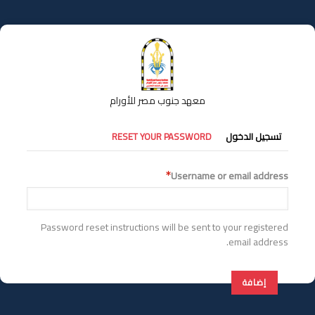
تجاوز
إلى
المحتوى
الرئيسي
معهد جنوب مصر للأورام
التبويبات
تسجيل الدخول
RESET YOUR PASSWORD
الأساسية
Username or email address
Password reset instructions will be sent to your registered
email address.