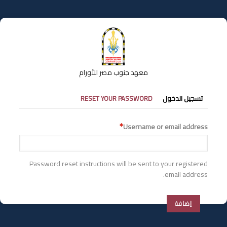
تجاوز
إلى
المحتوى
الرئيسي
معهد جنوب مصر للأورام
التبويبات
تسجيل الدخول
RESET YOUR PASSWORD
الأساسية
Username or email address
Password reset instructions will be sent to your registered
email address.