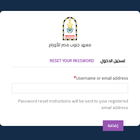
تجاوز
إلى
المحتوى
الرئيسي
معهد جنوب مصر للأورام
التبويبات
تسجيل الدخول
RESET YOUR PASSWORD
الأساسية
Username or email address
Password reset instructions will be sent to your registered
email address.