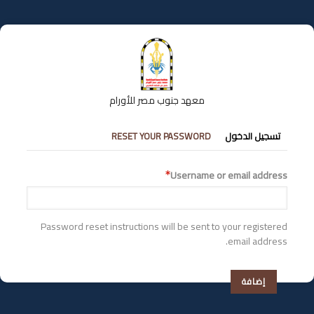
تجاوز
إلى
المحتوى
الرئيسي
معهد جنوب مصر للأورام
التبويبات
تسجيل الدخول
RESET YOUR PASSWORD
الأساسية
Username or email address
Password reset instructions will be sent to your registered
email address.