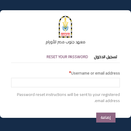
تجاوز
إلى
المحتوى
الرئيسي
معهد جنوب مصر للأورام
التبويبات
تسجيل الدخول
RESET YOUR PASSWORD
الأساسية
Username or email address
Password reset instructions will be sent to your registered
email address.