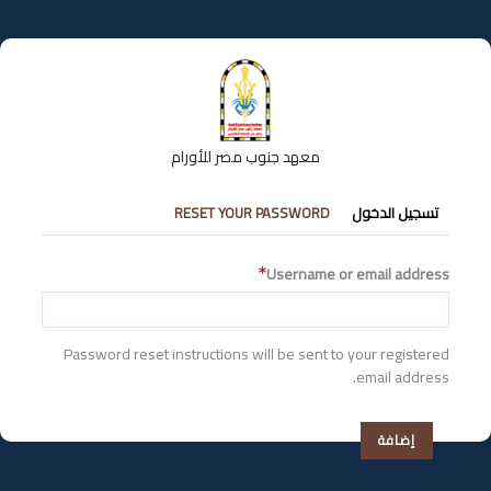
تجاوز
إلى
المحتوى
الرئيسي
معهد جنوب مصر للأورام
التبويبات
تسجيل الدخول
RESET YOUR PASSWORD
الأساسية
Username or email address
Password reset instructions will be sent to your registered
email address.