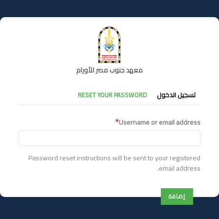
تجاوز
إلى
المحتوى
الرئيسي
معهد جنوب مصر للأورام
التبويبات
تسجيل الدخول
RESET YOUR PASSWORD
الأساسية
Username or email address
Password reset instructions will be sent to your registered
email address.