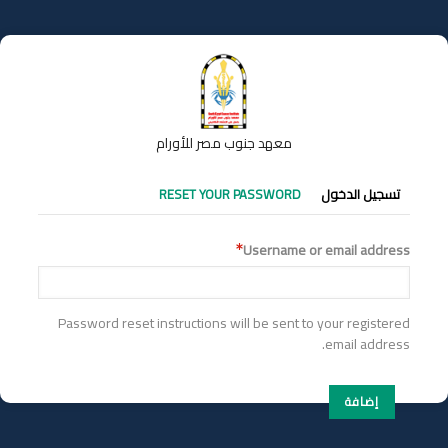
تجاوز
إلى
المحتوى
الرئيسي
معهد جنوب مصر للأورام
التبويبات
تسجيل الدخول
RESET YOUR PASSWORD
الأساسية
Username or email address
Password reset instructions will be sent to your registered
email address.