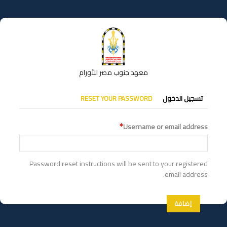
تجاوز
إلى
المحتوى
الرئيسي
معهد جنوب مصر للأورام
التبويبات
تسجيل الدخول
RESET YOUR PASSWORD
الأساسية
Username or email address
Password reset instructions will be sent to your registered
email address.