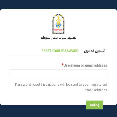
تجاوز
إلى
المحتوى
الرئيسي
معهد جنوب مصر للأورام
التبويبات
تسجيل الدخول
RESET YOUR PASSWORD
الأساسية
Username or email address
Password reset instructions will be sent to your registered
email address.