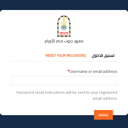
تجاوز
إلى
المحتوى
الرئيسي
معهد جنوب مصر للأورام
التبويبات
تسجيل الدخول
RESET YOUR PASSWORD
الأساسية
Username or email address
Password reset instructions will be sent to your registered
email address.