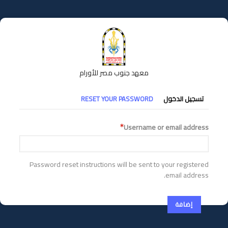
تجاوز
إلى
المحتوى
الرئيسي
معهد جنوب مصر للأورام
التبويبات
تسجيل الدخول
RESET YOUR PASSWORD
الأساسية
Username or email address
Password reset instructions will be sent to your registered
email address.