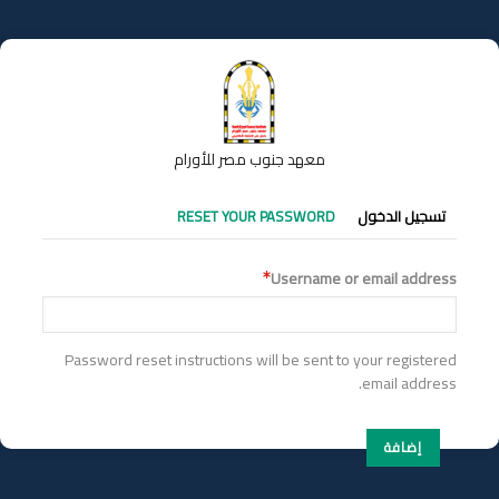
تجاوز
إلى
المحتوى
الرئيسي
معهد جنوب مصر للأورام
التبويبات
تسجيل الدخول
RESET YOUR PASSWORD
الأساسية
Username or email address
Password reset instructions will be sent to your registered
email address.