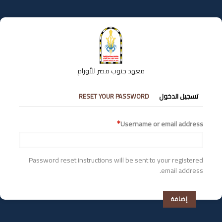
تجاوز
إلى
المحتوى
الرئيسي
معهد جنوب مصر للأورام
التبويبات
تسجيل الدخول
RESET YOUR PASSWORD
الأساسية
Username or email address
Password reset instructions will be sent to your registered
email address.