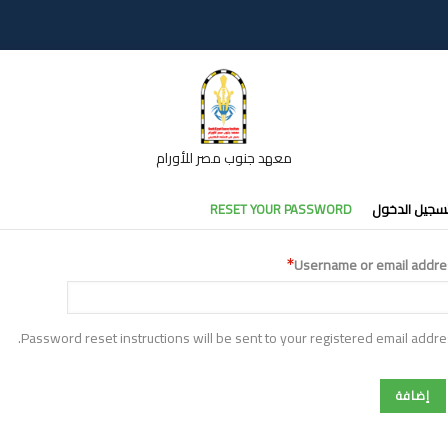
معهد جنوب مصر للأورام
تبويبات
سجيل الدخول
RESET YOUR PASSWORD
أساسية
Username or email addre
Password reset instructions will be sent to your registered email addre