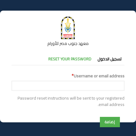
تجاوز
إلى
المحتوى
الرئيسي
معهد جنوب مصر للأورام
التبويبات
تسجيل الدخول
RESET YOUR PASSWORD
الأساسية
Username or email address
Password reset instructions will be sent to your registered
email address.