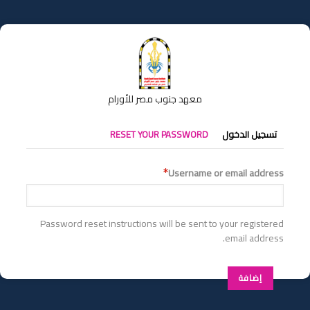
تجاوز
إلى
المحتوى
الرئيسي
معهد جنوب مصر للأورام
التبويبات
تسجيل الدخول
RESET YOUR PASSWORD
الأساسية
Username or email address
Password reset instructions will be sent to your registered
email address.