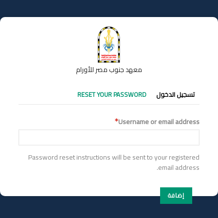
تجاوز
إلى
المحتوى
الرئيسي
معهد جنوب مصر للأورام
التبويبات
تسجيل الدخول
RESET YOUR PASSWORD
الأساسية
Username or email address
Password reset instructions will be sent to your registered
email address.