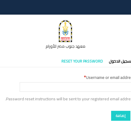
معهد جنوب مصر للأورام
تبويبات
سجيل الدخول
RESET YOUR PASSWORD
أساسية
Username or email addre
Password reset instructions will be sent to your registered email addre