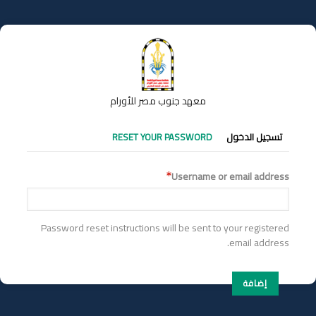
تجاوز
إلى
المحتوى
الرئيسي
معهد جنوب مصر للأورام
التبويبات
تسجيل الدخول
RESET YOUR PASSWORD
الأساسية
Username or email address
Password reset instructions will be sent to your registered
email address.