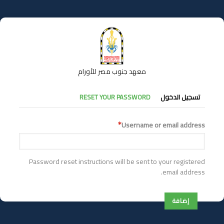
تجاوز
إلى
المحتوى
الرئيسي
معهد جنوب مصر للأورام
التبويبات
تسجيل الدخول
RESET YOUR PASSWORD
الأساسية
Username or email address
Password reset instructions will be sent to your registered
email address.