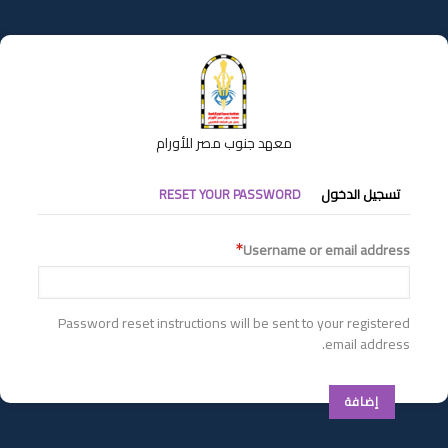
تجاوز
إلى
المحتوى
الرئيسي
معهد جنوب مصر للأورام
التبويبات
تسجيل الدخول
RESET YOUR PASSWORD
الأساسية
Username or email address
Password reset instructions will be sent to your registered
email address.