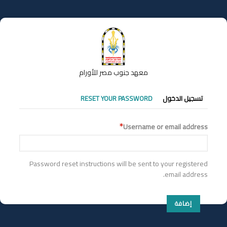
تجاوز
إلى
المحتوى
الرئيسي
معهد جنوب مصر للأورام
التبويبات
تسجيل الدخول
RESET YOUR PASSWORD
الأساسية
Username or email address
Password reset instructions will be sent to your registered
email address.