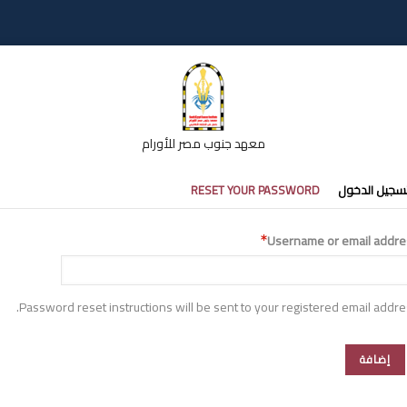
معهد جنوب مصر للأورام
تبويبات
سجيل الدخول
RESET YOUR PASSWORD
أساسية
Username or email addre
Password reset instructions will be sent to your registered email addre