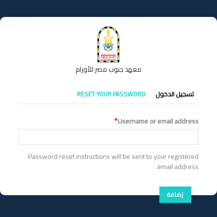
تجاوز
إلى
المحتوى
الرئيسي
معهد جنوب مصر للأورام
التبويبات
تسجيل الدخول
RESET YOUR PASSWORD
الأساسية
Username or email address
Password reset instructions will be sent to your registered
email address.