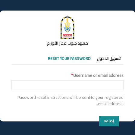
تجاوز
إلى
المحتوى
الرئيسي
معهد جنوب مصر للأورام
التبويبات
تسجيل الدخول
RESET YOUR PASSWORD
الأساسية
Username or email address
Password reset instructions will be sent to your registered
email address.