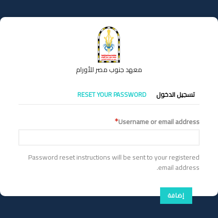
تجاوز
إلى
المحتوى
الرئيسي
معهد جنوب مصر للأورام
التبويبات
تسجيل الدخول
RESET YOUR PASSWORD
الأساسية
Username or email address
Password reset instructions will be sent to your registered
email address.