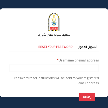
تجاوز
إلى
المحتوى
الرئيسي
معهد جنوب مصر للأورام
التبويبات
تسجيل الدخول
RESET YOUR PASSWORD
الأساسية
Username or email address
Password reset instructions will be sent to your registered
email address.