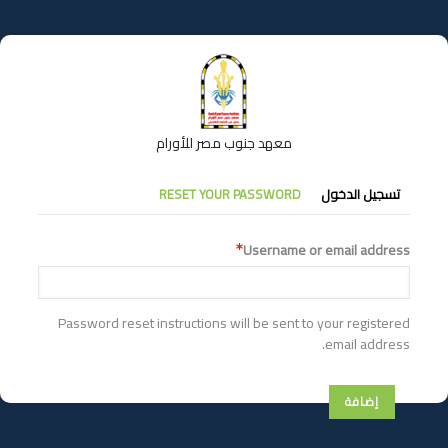
تجاوز
إلى
المحتوى
الرئيسي
معهد جنوب مصر للأورام
التبويبات
تسجيل الدخول
RESET YOUR PASSWORD
الأساسية
Username or email address
Password reset instructions will be sent to your registered
email address.