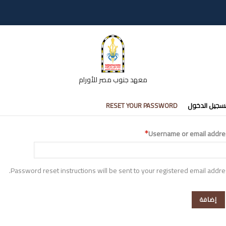
معهد جنوب مصر للأورام
تبويبات
سجيل الدخول
RESET YOUR PASSWORD
أساسية
Username or email addre
Password reset instructions will be sent to your registered email addre