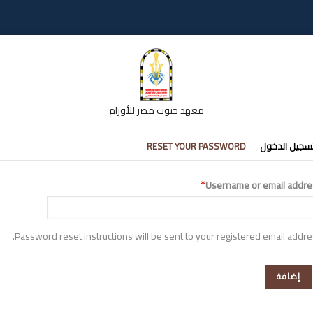
معهد جنوب مصر للأورام
تبويبات
سجيل الدخول
RESET YOUR PASSWORD
أساسية
Username or email addre
Password reset instructions will be sent to your registered email addre