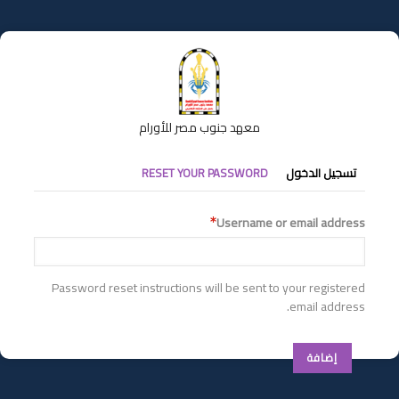
تجاوز
إلى
المحتوى
الرئيسي
معهد جنوب مصر للأورام
التبويبات
تسجيل الدخول
RESET YOUR PASSWORD
الأساسية
Username or email address
Password reset instructions will be sent to your registered
email address.