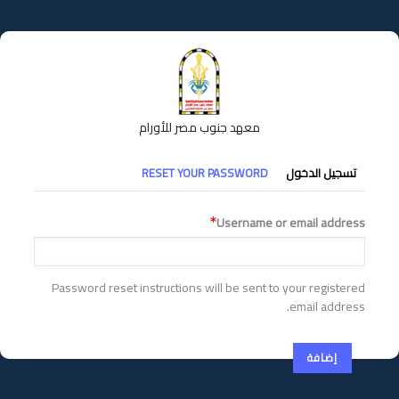
تجاوز
إلى
المحتوى
الرئيسي
معهد جنوب مصر للأورام
التبويبات
تسجيل الدخول
RESET YOUR PASSWORD
الأساسية
Username or email address
Password reset instructions will be sent to your registered
email address.