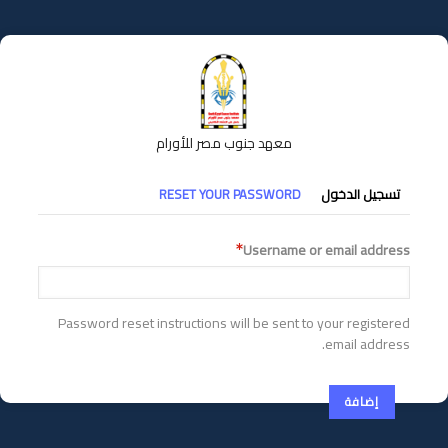
تجاوز
إلى
المحتوى
الرئيسي
معهد جنوب مصر للأورام
التبويبات
تسجيل الدخول
RESET YOUR PASSWORD
الأساسية
Username or email address
Password reset instructions will be sent to your registered
email address.