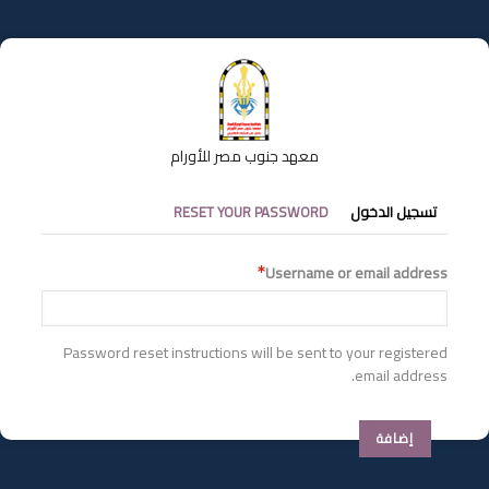
تجاوز
إلى
المحتوى
الرئيسي
معهد جنوب مصر للأورام
التبويبات
تسجيل الدخول
RESET YOUR PASSWORD
الأساسية
Username or email address
Password reset instructions will be sent to your registered
email address.