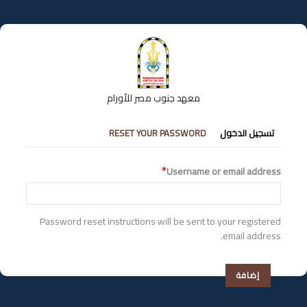
تجاوز
إلى
المحتوى
الرئيسي
معهد جنوب مصر للأورام
التبويبات
تسجيل الدخول
RESET YOUR PASSWORD
الأساسية
Username or email address
Password reset instructions will be sent to your registered
email address.