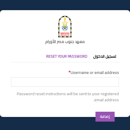
تجاوز
إلى
المحتوى
الرئيسي
معهد جنوب مصر للأورام
التبويبات
تسجيل الدخول
RESET YOUR PASSWORD
الأساسية
Username or email address
Password reset instructions will be sent to your registered
email address.