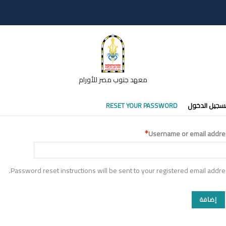
معهد جنوب مصر للأورام
تبويبات
سجيل الدخول
RESET YOUR PASSWORD
أساسية
Username or email addre
Password reset instructions will be sent to your registered email addre