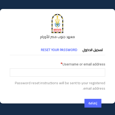
تجاوز
إلى
المحتوى
الرئيسي
معهد جنوب مصر للأورام
التبويبات
تسجيل الدخول
RESET YOUR PASSWORD
الأساسية
Username or email address
Password reset instructions will be sent to your registered
email address.