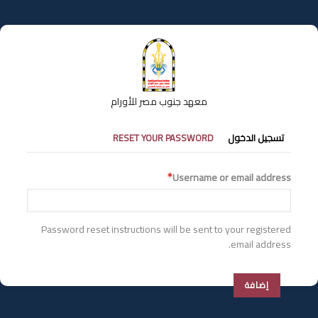
تجاوز
إلى
المحتوى
الرئيسي
معهد جنوب مصر للأورام
التبويبات
تسجيل الدخول
RESET YOUR PASSWORD
الأساسية
Username or email address
Password reset instructions will be sent to your registered
email address.