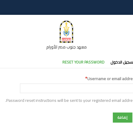
معهد جنوب مصر للأورام
تبويبات
سجيل الدخول
RESET YOUR PASSWORD
أساسية
Username or email addre
Password reset instructions will be sent to your registered email addre