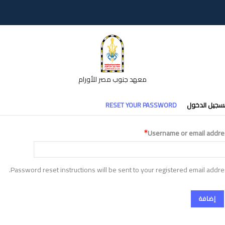
معهد جنوب مصر للأورام
تبويبات
سجيل الدخول
RESET YOUR PASSWORD
أساسية
Username or email addre
Password reset instructions will be sent to your registered email addre