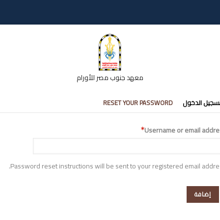
معهد جنوب مصر للأورام
تبويبات
سجيل الدخول
RESET YOUR PASSWORD
أساسية
Username or email addre
Password reset instructions will be sent to your registered email addre