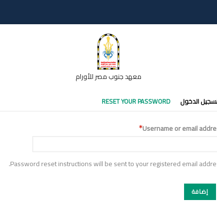
معهد جنوب مصر للأورام
تبويبات
سجيل الدخول
RESET YOUR PASSWORD
أساسية
Username or email addre
Password reset instructions will be sent to your registered email addre