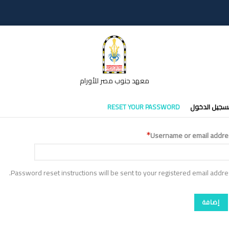
معهد جنوب مصر للأورام
تبويبات
سجيل الدخول
RESET YOUR PASSWORD
أساسية
Username or email addre
Password reset instructions will be sent to your registered email addre