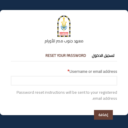
تجاوز
إلى
المحتوى
الرئيسي
معهد جنوب مصر للأورام
التبويبات
تسجيل الدخول
RESET YOUR PASSWORD
الأساسية
Username or email address
Password reset instructions will be sent to your registered
email address.