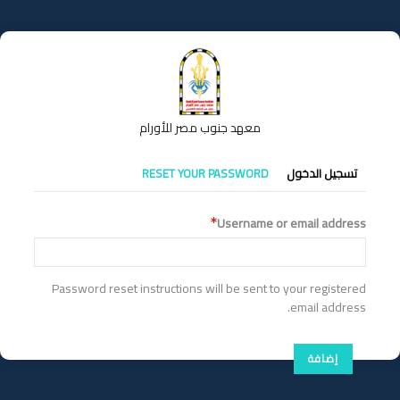
تجاوز
إلى
المحتوى
الرئيسي
معهد جنوب مصر للأورام
التبويبات
تسجيل الدخول
RESET YOUR PASSWORD
الأساسية
Username or email address
Password reset instructions will be sent to your registered
email address.