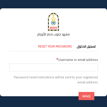
تجاوز
إلى
المحتوى
الرئيسي
معهد جنوب مصر للأورام
التبويبات
تسجيل الدخول
RESET YOUR PASSWORD
الأساسية
Username or email address
Password reset instructions will be sent to your registered
email address.