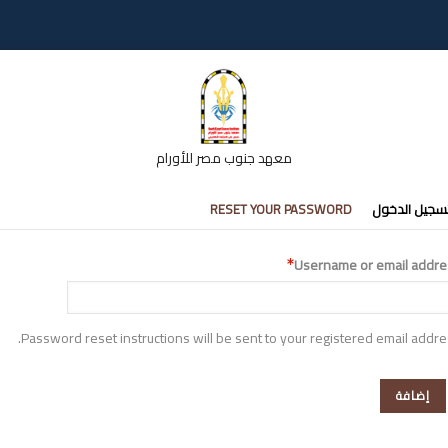
معهد جنوب مصر للأورام
تبويبات
سجيل الدخول
RESET YOUR PASSWORD
أساسية
Username or email addre
Password reset instructions will be sent to your registered email addre